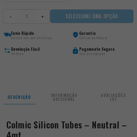
Quantidade
SELECCIONE UMA OPÇÃO
−
+
de
Silicon
Box
Envio Rápido
Garantia
Envios em até 24 horas
Oficial da Marca
Devolução Fácil
Pagamento Seguro
14 Dias
SSL Encriptado
INFORMAÇÃO
AVALIAÇÕES
DESCRIÇÃO
ADICIONAL
(0)
Colmic Silicon Tubes – Neutral –
4mt