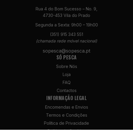
Rua 4 do Bom Sucesso – No. 9,
4730-453 Vila do Prado
Segunda a Sexta: 9h00 – 19h00
(351) 915 343 551
(chamada rede móvel nacional)
Necessários
Estes cookies
sopesca@sopesca.pt
não são
SÓ PESCA
opcionais. São
Sobre Nós
necessários
para o
Loja
funcionamento
FAQ
do site.
Contactos
INFORMAÇÃO LEGAL
Estatísticas
Encomendas e Envios
Para que
Termos e Condições
possamos
melhorar a
Política de Privacidade
funcionalidade
Política de Cookies