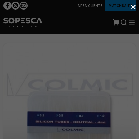
×
ÁREA CLIENTE
MATCHBAITS