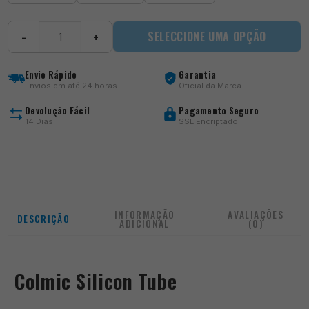
Quantidade
SELECCIONE UMA OPÇÃO
−
+
de
Silicon
Tube
Envio Rápido
Garantia
Envios em até 24 horas
Oficial da Marca
Devolução Fácil
Pagamento Seguro
14 Dias
SSL Encriptado
INFORMAÇÃO
AVALIAÇÕES
DESCRIÇÃO
ADICIONAL
(0)
Colmic Silicon Tube