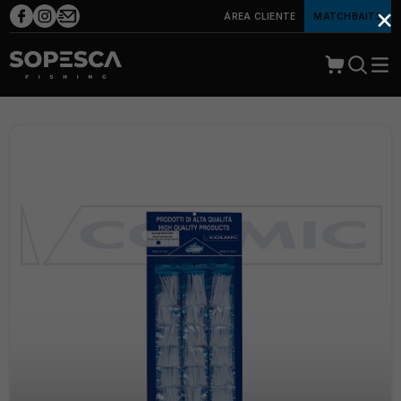
×
ÁREA CLIENTE
MATCHBAITS