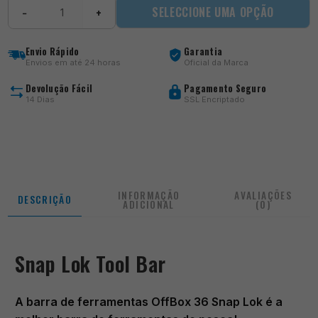
Quantidade
SELECCIONE UMA OPÇÃO
−
+
de
Snap
Lok
Envio Rápido
Garantia
Tool
Envios em até 24 horas
Oficial da Marca
Bar
Devolução Fácil
Pagamento Seguro
14 Dias
SSL Encriptado
INFORMAÇÃO
AVALIAÇÕES
DESCRIÇÃO
ADICIONAL
(0)
Snap Lok Tool Bar
A barra de ferramentas OffBox 36 Snap Lok é a