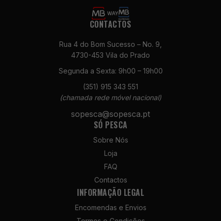
CONTACTOS
Rua 4 do Bom Sucesso – No. 9,
4730-453 Vila do Prado
Segunda a Sexta: 9h00 – 19h00
Necessários
(351) 915 343 551
Estes cookies
(chamada rede móvel nacional)
não são
sopesca@sopesca.pt
opcionais. São
SÓ PESCA
necessários
para o
Sobre Nós
funcionamento
Loja
do site.
FAQ
Contactos
Estatísticas
INFORMAÇÃO LEGAL
Para que
Encomendas e Envios
possamos
melhorar a
Termos e Condições