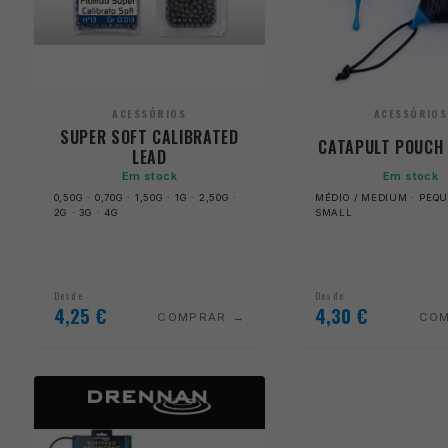
ACESSÓRIOS
ACESSÓRIOS
SUPER SOFT CALIBRATED
CATAPULT POUCH
LEAD
Em stock
Em stock
0,50G · 0,70G · 1,50G · 1G · 2,50G ·
MÉDIO / MEDIUM · PEQU
2G · 3G · 4G
SMALL
Desde
Desde
4,25
€
4,30
€
COMPRAR
CO