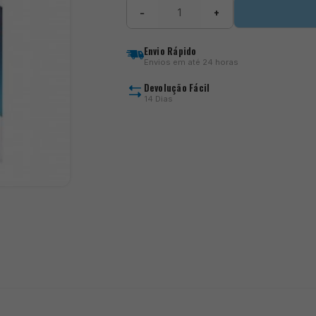
Quantidade
−
+
de
Softfeed
Groundbait
Envio Rápido
Caty
Envios em até 24 horas
Spare
Latex
Devolução Fácil
14 Dias
)