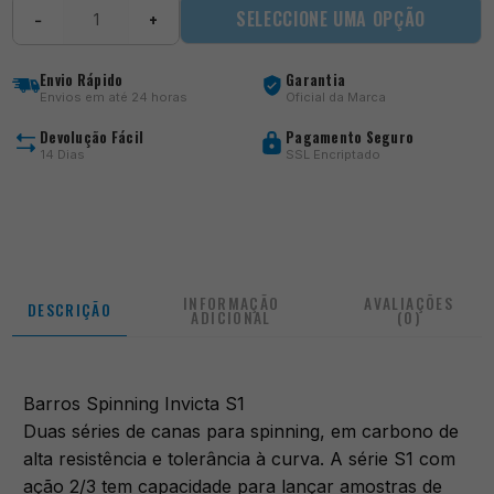
Quantidade
SELECCIONE UMA OPÇÃO
−
+
de
Spinning
Invicta
Envio Rápido
Garantia
S1
Envios em até 24 horas
Oficial da Marca
Devolução Fácil
Pagamento Seguro
14 Dias
SSL Encriptado
INFORMAÇÃO
AVALIAÇÕES
DESCRIÇÃO
ADICIONAL
(0)
Barros Spinning Invicta S1
Duas séries de canas para spinning, em carbono de
alta resistência e tolerância à curva. A série S1 com
ação 2/3 tem capacidade para lançar amostras de