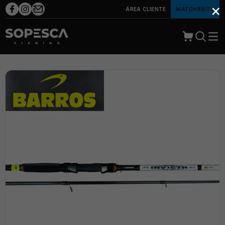
×
ÁREA CLIENTE
MATCHBAITS