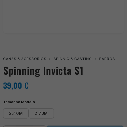
CANAS & ACESSÓRIOS
›
SPINNIG & CASTING
›
BARROS
Spinning Invicta S1
39,00
€
Tamanho Modelo
2.40M
2.70M