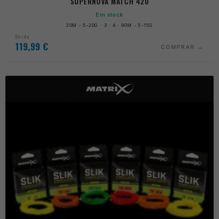
SUPERNOVA MATCH 420
Em stock
20M - 5-20G · 3 · 4 · 90M - 5-15G
Desde
119,99
€
COMPRAR