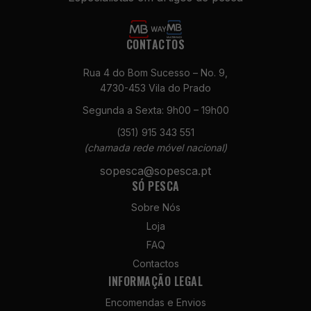
CONTACTOS
Rua 4 do Bom Sucesso – No. 9,
4730-453 Vila do Prado
Segunda a Sexta: 9h00 – 19h00
Necessários
(351) 915 343 551
Estes cookies
(chamada rede móvel nacional)
não são
opcionais. São
sopesca@sopesca.pt
necessários
SÓ PESCA
para o
Sobre Nós
funcionamento
do site.
Loja
FAQ
Contactos
Estatísticas
INFORMAÇÃO LEGAL
Para que
possamos
Encomendas e Envios