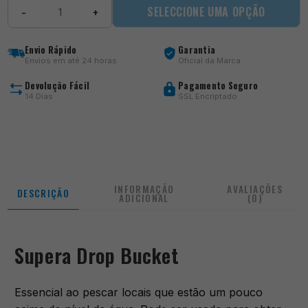
Quantidade
SELECCIONE UMA OPÇÃO
−
+
de
Supera
Drop
Envio Rápido
Garantia
Bucket
Envios em até 24 horas
Oficial da Marca
Devolução Fácil
Pagamento Seguro
14 Dias
SSL Encriptado
INFORMAÇÃO
AVALIAÇÕES
DESCRIÇÃO
ADICIONAL
(0)
Supera Drop Bucket
Essencial ao pescar locais que estão um pouco