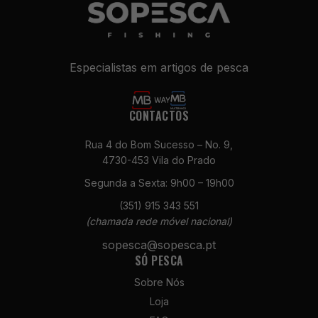
Especialistas em artigos de pesca
CONTACTOS
Rua 4 do Bom Sucesso – No. 9,
4730-453 Vila do Prado
Necessários
Estes cookies
Segunda a Sexta: 9h00 – 19h00
não são
(351) 915 343 551
opcionais. São
necessários
(chamada rede móvel nacional)
para o
sopesca@sopesca.pt
funcionamento
SÓ PESCA
do site.
Sobre Nós
Loja
Estatísticas