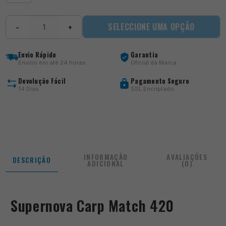
Quantidade
SELECCIONE UMA OPÇÃO
−
+
de
Supernova
Carp
Envio Rápido
Garantia
Match
Envios em até 24 horas
Oficial da Marca
420
Devolução Fácil
Pagamento Seguro
14 Dias
SSL Encriptado
INFORMAÇÃO
AVALIAÇÕES
DESCRIÇÃO
ADICIONAL
(0)
Supernova Carp Match 420