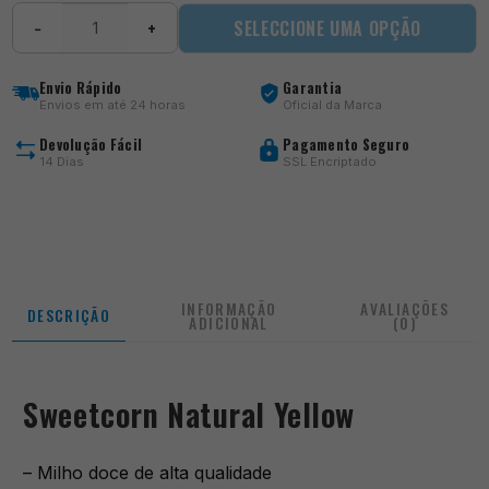
Quantidade
SELECCIONE UMA OPÇÃO
−
+
de
Sweetcorn
Natural
Envio Rápido
Garantia
Yellow
Envios em até 24 horas
Oficial da Marca
Devolução Fácil
Pagamento Seguro
14 Dias
SSL Encriptado
INFORMAÇÃO
AVALIAÇÕES
DESCRIÇÃO
ADICIONAL
(0)
Sweetcorn Natural Yellow
– Milho doce de alta qualidade