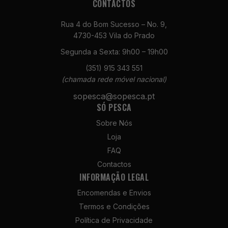
CONTACTOS
Rua 4 do Bom Sucesso – No. 9,
4730-453 Vila do Prado
Segunda a Sexta: 9h00 – 19h00
(351) 915 343 551
Necessários
(chamada rede móvel nacional)
Estes cookies
sopesca@sopesca.pt
não são
SÓ PESCA
opcionais. São
necessários
Sobre Nós
para o
Loja
funcionamento
do site.
FAQ
Contactos
INFORMAÇÃO LEGAL
Estatísticas
Encomendas e Envios
Para que
possamos
Termos e Condições
melhorar a
Política de Privacidade
funcionalidade