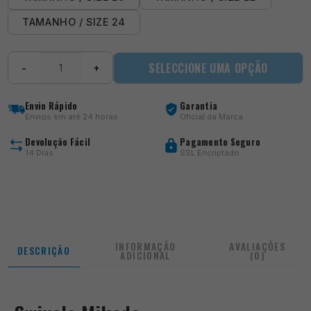
TAMANHO / SIZE 24
Quantidade
SELECCIONE UMA OPÇÃO
−
+
de
Swivels
Mikado
Envio Rápido
Garantia
Envios em até 24 horas
Oficial da Marca
Devolução Fácil
Pagamento Seguro
14 Dias
SSL Encriptado
INFORMAÇÃO
AVALIAÇÕES
DESCRIÇÃO
ADICIONAL
(0)