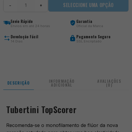
Quantidade
SELECCIONE UMA OPÇÃO
−
+
de
TopScorer
Envio Rápido
Garantia
Envios em até 24 horas
Oficial da Marca
Devolução Fácil
Pagamento Seguro
14 Dias
SSL Encriptado
INFORMAÇÃO
AVALIAÇÕES
DESCRIÇÃO
ADICIONAL
(0)
Tubertini TopScorer
Recomenda-se o monofilamento de flúor da nova