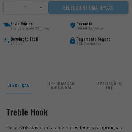
Quantidade
SELECCIONE UMA OPÇÃO
−
+
de
Treble
Hook
Envio Rápido
Garantia
Envios em até 24 horas
Oficial da Marca
Devolução Fácil
Pagamento Seguro
14 Dias
SSL Encriptado
INFORMAÇÃO
AVALIAÇÕES
DESCRIÇÃO
ADICIONAL
(0)
Treble Hook
Desenvolvidas com as melhores técnicas japonesas