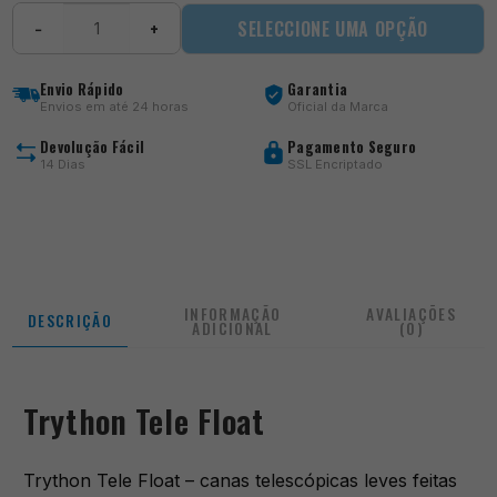
Quantidade
SELECCIONE UMA OPÇÃO
−
+
de
Trython
Tele
Envio Rápido
Garantia
Float
Envios em até 24 horas
Oficial da Marca
Devolução Fácil
Pagamento Seguro
14 Dias
SSL Encriptado
INFORMAÇÃO
AVALIAÇÕES
DESCRIÇÃO
ADICIONAL
(0)
Trython Tele Float
Trython Tele Float – canas telescópicas leves feitas