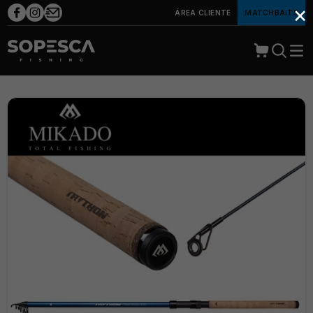
×
ÁREA CLIENTE
MATCHBAITS