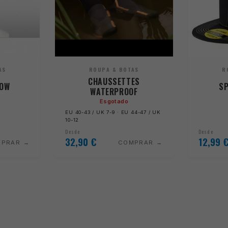
AS
ROUPA & BOTAS
R
CHAUSSETTES
NOW
SP
WATERPROOF
Esgotado
EU 40-43 / UK 7-9 · EU 44-47 / UK
10-12
Desde
Desde
32,90
€
12,99
MPRAR
COMPRAR