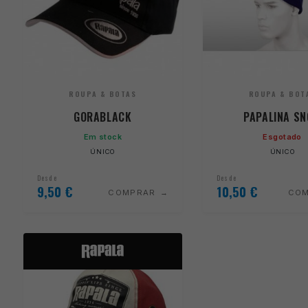
ROUPA & BOTAS
ROUPA & BOT
GORABLACK
PAPALINA S
Em stock
Esgotado
ÚNICO
ÚNICO
Desde
Desde
9,50
€
10,50
€
COMPRAR
CO