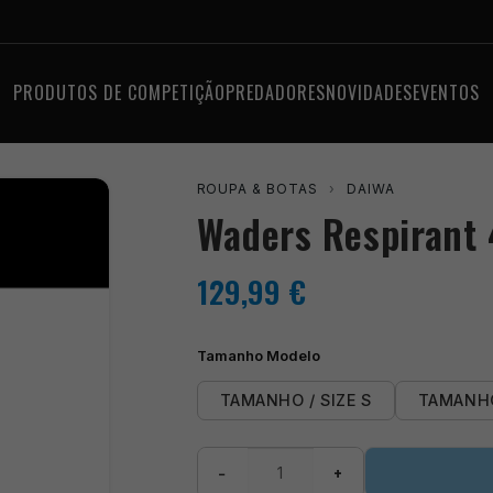
PRODUTOS DE COMPETIÇÃO
PREDADORES
NOVIDADES
EVENTOS
ROUPA & BOTAS
›
DAIWA
Waders Respirant
129,99
€
Tamanho Modelo
TAMANHO / SIZE S
TAMANHO
Quantidade
−
+
de