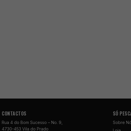
CONTACTOS
SÓ PESC
Rua 4 do Bom Sucesso – No. 9,
Sobre N
4730-453 Vila do Prado
Loja