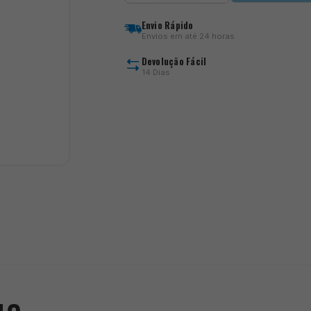
Waders
Respirant
Envio Rápido
4C
Envios em até 24 horas
Devolução Fácil
14 Dias
)