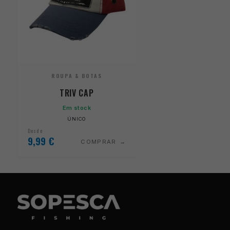
ROUPA & BOTAS
TRIV CAP
Em stock
ÚNICO
Desde
9,99
€
COMPRAR