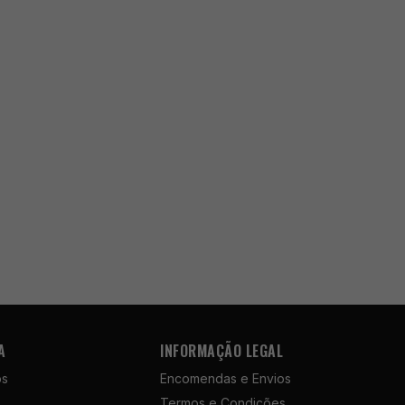
A
INFORMAÇÃO LEGAL
ós
Encomendas e Envios
Termos e Condições