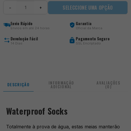
Quantidade
SELECCIONE UMA OPÇÃO
−
+
de
Waterproof
Socks
Envio Rápido
Garantia
Envios em até 24 horas
Oficial da Marca
Devolução Fácil
Pagamento Seguro
14 Dias
SSL Encriptado
INFORMAÇÃO
AVALIAÇÕES
DESCRIÇÃO
ADICIONAL
(0)
Waterproof Socks
Totalmente à prova de água, estas meias manterão