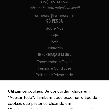
(351) 915 343 551
(chamada rede móvel nacional)
sopesca@sopesca.pt
SÓ PESCA
Necessários
Estes cookies
Sobre Nós
não são
Loja
opcionais. São
necessários
FAQ
para o
Contactos
funcionamento
INFORMAÇÃO LEGAL
do site.
Encomendas e Envios
Termos e Condições
Estatísticas
Política de Privacidade
Para que
Política de Cookies
possamos
melhorar a
Política de Devolução e Reembolso
Utilizamos cookies. Se concordar, clique em
funcionalidade
Livro de Reclamações
"Aceitar tudo". Também pode escolher o tipo de
e a estrutura
do site, com
cookies que pretende clicando em
base na forma