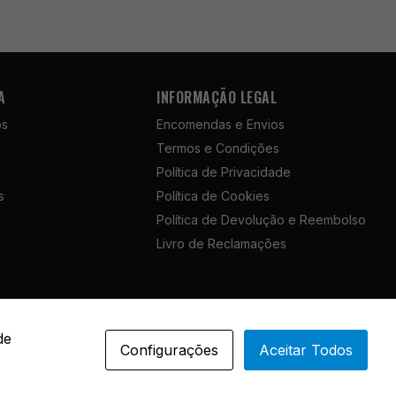
A
INFORMAÇÃO LEGAL
ós
Encomendas e Envios
Termos e Condições
Política de Privacidade
s
Política de Cookies
Política de Devolução e Reembolso
Livro de Reclamações
Portuguese
de
Configurações
Aceitar Todos