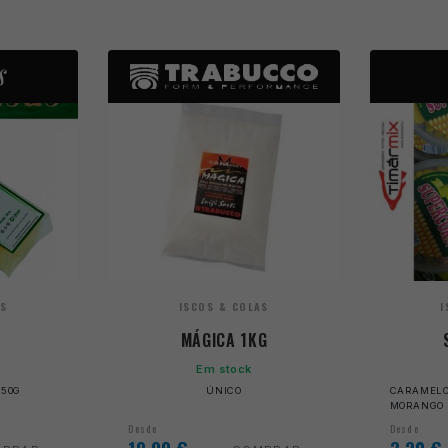
AS
ISCOS & COLAS
I
MÁGICA 1KG
Em stock
 50G
ÚNICO
CARAMELO -
MORANGO -
Desde
Desde