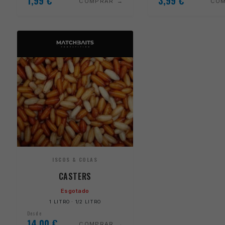
1,99
€
3,99
€
COMPRAR
CO
ISCOS & COLAS
CASTERS
Esgotado
1 LITRO · 1/2 LITRO
Desde
14,00
€
COMPRAR