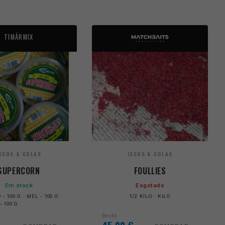
TIMÁRMIX
SCOS & COLAS
ISCOS & COLAS
SUPERCORN
FOULLIES
Em stock
Esgotado
 100 G · MEL - 100 G ·
1/2 KILO · KILO
 100 G
Desde