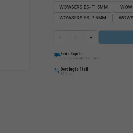
WOWSERS ES-F1 5MM
WOWS
WOWSERS ES-P 5MM
WOWS
Quantidade
−
+
de
Wowsers
Envio Rápido
Envios em até 24 horas
Devolução Fácil
14 Dias
)