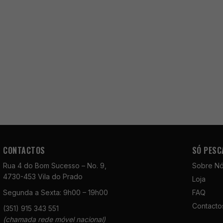
CONTACTOS
SÓ PESC
Rua 4 do Bom Sucesso – No. 9,
Sobre N
4730-453 Vila do Prado
Loja
Segunda a Sexta: 9h00 – 19h00
FAQ
Contacto
(351) 915 343 551
(chamada rede móvel nacional)