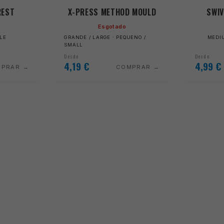
REST
X-PRESS METHOD MOULD
SWIV
Esgotado
OLE
GRANDE / LARGE · PEQUENO /
MEDIU
SMALL
Desde
Desde
4,19
€
4,99
€
MPRAR
COMPRAR