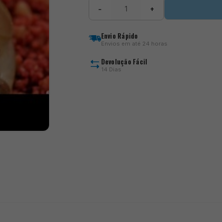
Quantidade
−
+
de
X-
Safe
Envio Rápido
Method
Envios em até 24 horas
Feeders
Devolução Fácil
14 Dias
)