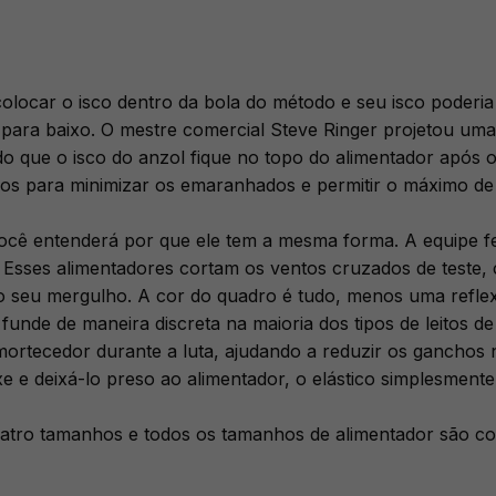
colocar o isco dentro da bola do método e seu isco poderia
a para baixo. O mestre comercial Steve Ringer projetou uma
ndo que o isco do anzol fique no topo do alimentador após
os para minimizar os emaranhados e permitir o máximo de 
 entenderá por que ele tem a mesma forma. A equipe fez 
. Esses alimentadores cortam os ventos cruzados de teste
do seu mergulho. A cor do quadro é tudo, menos uma reflex
nde de maneira discreta na maioria dos tipos de leitos de
ortecedor durante a luta, ajudando a reduzir os ganchos n
e deixá-lo preso ao alimentador, o elástico simplesmente 
tro tamanhos e todos os tamanhos de alimentador são comp