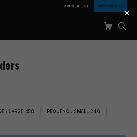
ÁREA CLIENTE
MATCHBAITS
×
eders
E / LARGE 45G
PEQUENO / SMALL 24G