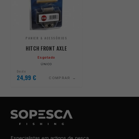
PANIER & ACESSÓRIOS
HITCH FRONT AXLE
Esgotado
ÚNICO
Desde
24,99
€
COMPRAR
Especialistas em artigos de pesca