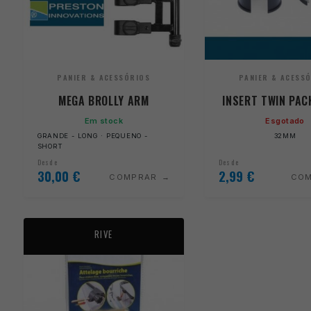
PANIER & ACESSÓRIOS
PANIER & ACESS
MEGA BROLLY ARM
INSERT TWIN PA
Em stock
Esgotado
GRANDE - LONG · PEQUENO -
32MM
SHORT
Desde
Desde
30,00
€
2,99
€
COMPRAR
CO
RIVE