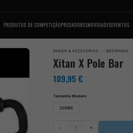
PRODUTOS DE COMPETIÇÃO
PREDADORES
NOVIDADES
EVENTOS
PANIER & ACESSÓRIOS
›
BROWNING
Xitan X Pole Bar
109,95
€
Tamanho Modelo
36MM
Quantidade
−
+
de