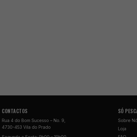
CONTACTOS
SÓ PESC
Rua 4 do Bom Sucesso – No. 9,
Sobre N
4730-453 Vila do Prado
Loja
Segunda a Sexta: 9h00 – 19h00
FAQ