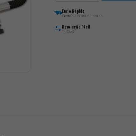
Xitan
X
Envio Rápido
Pole
Envios em até 24 horas
Bar
Devolução Fácil
14 Dias
)