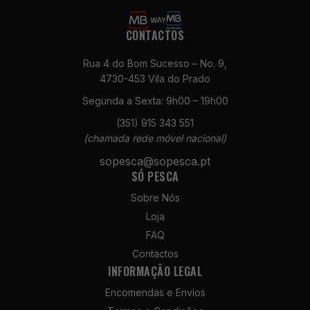
CONTACTOS
Rua 4 do Bom Sucesso – No. 9,
4730-453 Vila do Prado
Segunda a Sexta: 9h00 – 19h00
Necessários
(351) 915 343 551
Estes cookies
(chamada rede móvel nacional)
não são
sopesca@sopesca.pt
opcionais. São
SÓ PESCA
necessários
para o
Sobre Nós
funcionamento
Loja
do site.
FAQ
Contactos
Estatísticas
INFORMAÇÃO LEGAL
Para que
Encomendas e Envios
possamos
melhorar a