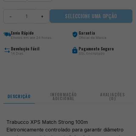
Quantidade
SELECCIONE UMA OPÇÃO
−
+
de
XPS
Match
Envio Rápido
Garantia
Strong
Envios em até 24 horas
Oficial da Marca
100m
Devolução Fácil
Pagamento Seguro
14 Dias
SSL Encriptado
INFORMAÇÃO
AVALIAÇÕES
DESCRIÇÃO
ADICIONAL
(0)
Trabucco XPS Match Strong 100m
Eletronicamente controlado para garantir diâmetro