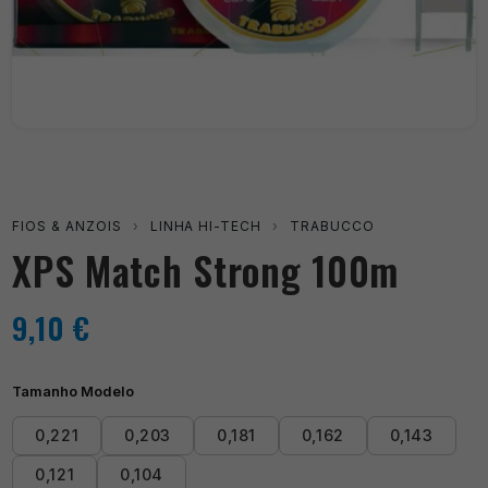
FIOS & ANZOIS
›
LINHA HI-TECH
›
TRABUCCO
XPS Match Strong 100m
9,10
€
Tamanho Modelo
0,221
0,203
0,181
0,162
0,143
0,121
0,104