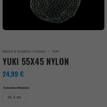
REDES & GUARDA-CHUVAS
›
YUKI
YUKI 55X45 NYLON
24,99
€
Tamanho Modelo
55 X 45