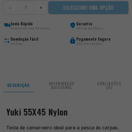
Quantidade
SELECCIONE UMA OPÇÃO
−
+
de
YUKI
55X45
Envio Rápido
Garantia
NYLON
Envios em até 24 horas
Oficial da Marca
Devolução Fácil
Pagamento Seguro
14 Dias
SSL Encriptado
INFORMAÇÃO
AVALIAÇÕES
DESCRIÇÃO
ADICIONAL
(0)
Yuki 55X45 Nylon
Testa de camaroeiro ideal para a pesca às carpas.