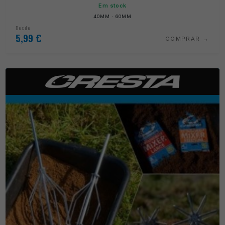
Em stock
40MM · 60MM
Desde
5,99
€
COMPRAR