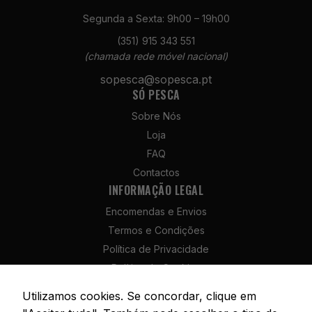
Segunda a Sexta: 9h00 – 19h00
(351) 915 343 551
(chamada rede móvel nacional)
sopesca@sopesca.pt
Necessários
SÓ PESCA
Estes cookies
não são
Sobre Nós
opcionais. São
Loja
necessários
para o
FAQ
funcionamento
Contactos
do site.
INFORMAÇÃO LEGAL
Encomendas e Envios
Estatísticas
Termos e Condições
Para que
Política de Privacidade
possamos
melhorar a
Política de Cookies
funcionalidade
Política de Devolução e Reembolso
Utilizamos cookies. Se concordar, clique em
e a estrutura
Livro de Reclamações
do site, com