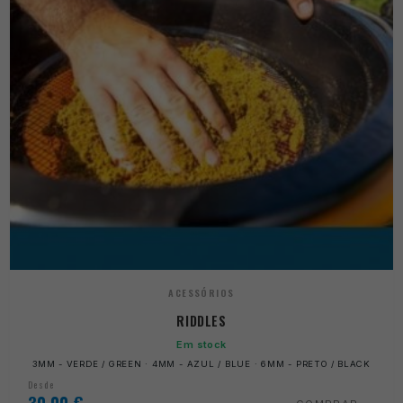
ACESSÓRIOS
RIDDLES
Em stock
3MM - VERDE / GREEN · 4MM - AZUL / BLUE · 6MM - PRETO / BLACK
Desde
30,00
€