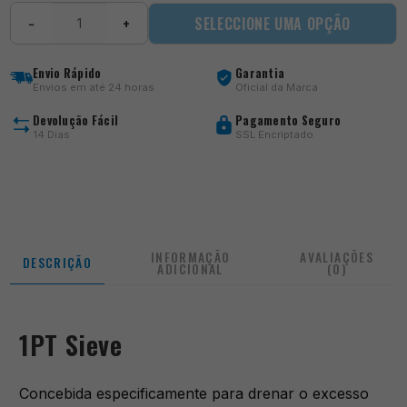
Quantidade
SELECCIONE UMA OPÇÃO
−
+
de
1PT
Sieve
Envio Rápido
Garantia
Envios em até 24 horas
Oficial da Marca
Devolução Fácil
Pagamento Seguro
14 Dias
SSL Encriptado
INFORMAÇÃO
AVALIAÇÕES
DESCRIÇÃO
ADICIONAL
(0)
1PT Sieve
Concebida especificamente para drenar o excesso