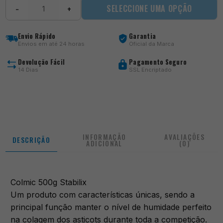
Quantidade
SELECCIONE UMA OPÇÃO
−
+
de
500g
Stabilix
Envio Rápido
Garantia
Envios em até 24 horas
Oficial da Marca
Devolução Fácil
Pagamento Seguro
14 Dias
SSL Encriptado
INFORMAÇÃO
AVALIAÇÕES
DESCRIÇÃO
ADICIONAL
(0)
Colmic 500g Stabilix
Um produto com características únicas, sendo a
principal função manter o nível de humidade perfeito
na colagem dos asticots durante toda a competição.