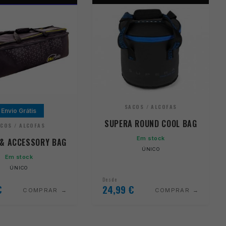
SACOS / ALCOFAS
Envio Grátis
SUPERA ROUND COOL BAG
COS / ALCOFAS
Em stock
 & ACCESSORY BAG
ÚNICO
Em stock
ÚNICO
Desde
€
24,99
€
COMPRAR
COMPRAR