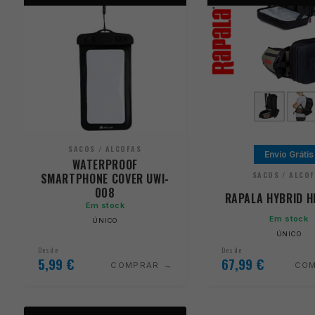
SACOS / ALCOFAS
Envio Grátis
WATERPROOF
SACOS / ALCO
SMARTPHONE COVER UWI-
008
RAPALA HYBRID H
Em stock
Em stock
ÚNICO
ÚNICO
Desde
Desde
5,99
€
67,99
€
COMPRAR
CO