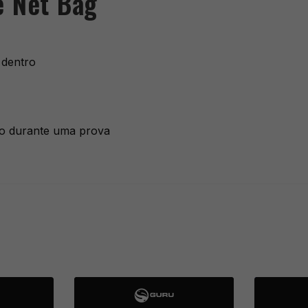
e Net Bag
 dentro
do durante uma prova