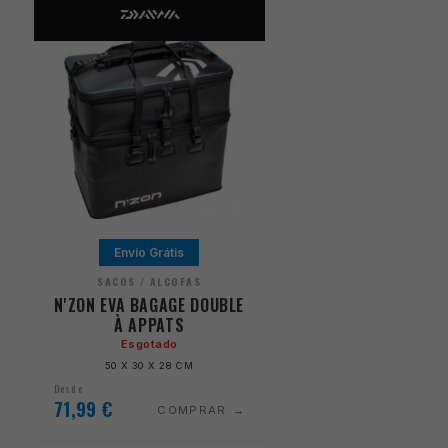
Envio Grátis
SACOS / ALCOFAS
N'ZON EVA BAGAGE DOUBLE
À APPATS
Esgotado
50 X 30 X 28 CM
Desde
71,99
€
COMPRAR