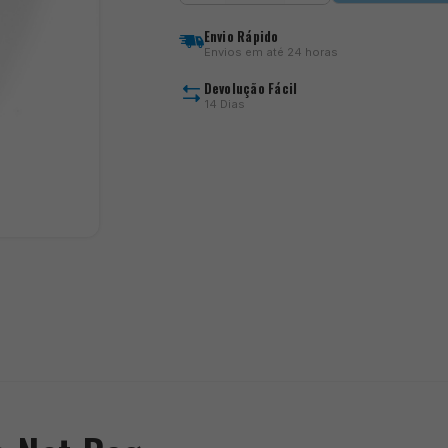
Aero
Sync
Envio Rápido
Triple
Envios em até 24 horas
Net
Bag
Devolução Fácil
14 Dias
)