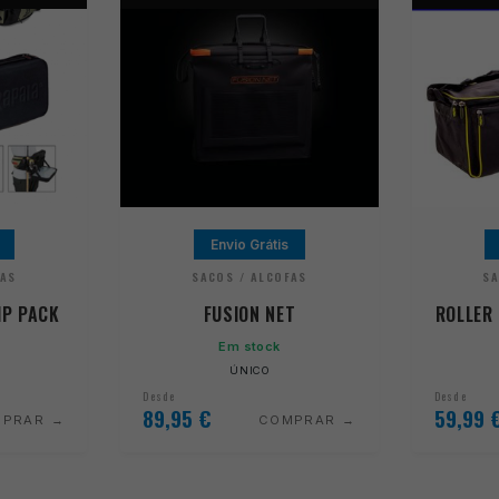
Envio Grátis
FAS
SACOS / ALCOFAS
SA
IP PACK
FUSION NET
ROLLER
Em stock
ÚNICO
Desde
Desde
89,95
€
59,99
MPRAR
COMPRAR