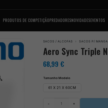
PRODUTOS DE COMPETIÇÃO
PREDADORES
NOVIDADES
EVENTOS
SACOS / ALCOFAS
›
SACOS P/ MANGA
Aero Sync Triple 
68,99
€
Tamanho Modelo
61 X 21 X 60CM
Quantidade
−
+
de