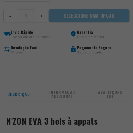
Quantidade
SELECCIONE UMA OPÇÃO
−
+
de
N'ZON
EVA
Envio Rápido
Garantia
3
Envios em até 24 horas
Oficial da Marca
bols
à
Devolução Fácil
Pagamento Seguro
appats
14 Dias
SSL Encriptado
INFORMAÇÃO
AVALIAÇÕES
DESCRIÇÃO
ADICIONAL
(0)
N'ZON EVA 3 bols à appats