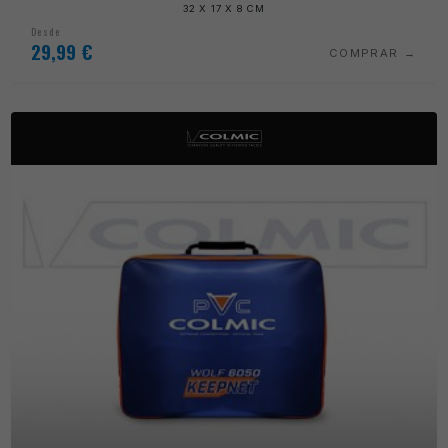
32 X 17 X 8 CM
Desde
29,99
€
COMPRAR