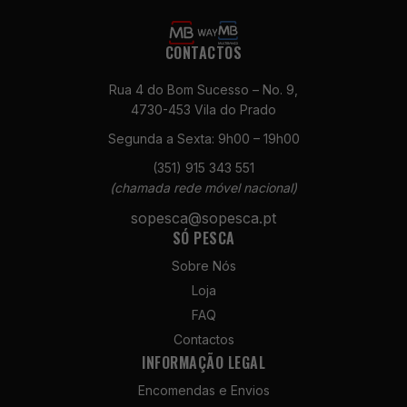
CONTACTOS
Rua 4 do Bom Sucesso – No. 9,
4730-453 Vila do Prado
Segunda a Sexta: 9h00 – 19h00
Necessários
(351) 915 343 551
Estes cookies
(chamada rede móvel nacional)
não são
opcionais. São
sopesca@sopesca.pt
necessários
SÓ PESCA
para o
Sobre Nós
funcionamento
do site.
Loja
FAQ
Contactos
Estatísticas
INFORMAÇÃO LEGAL
Para que
possamos
Encomendas e Envios
melhorar a