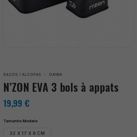
SACOS / ALCOFAS
›
DAIWA
N’ZON EVA 3 bols à appats
19,99
€
Tamanho Modelo
32 X 17 X 8 CM