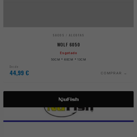
SACOS / ALCOFAS
WOLF 6050
Esgotado
50CM * 60CM * 13CM
Desde
44,99
€
COMPRAR