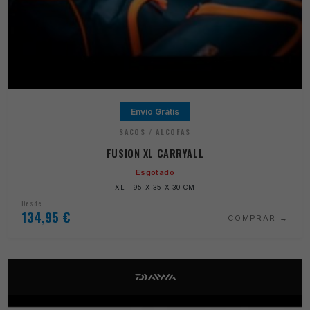
Envio Grátis
SACOS / ALCOFAS
FUSION XL CARRYALL
Esgotado
XL - 95 X 35 X 30 CM
Desde
134,95
€
COMPRAR