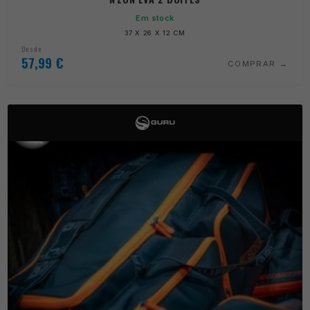
Em stock
37 X 26 X 12 CM
Desde
57,99
€
COMPRAR