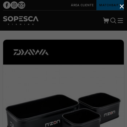
×
ÁREA CLIENTE
MATCHBAITS