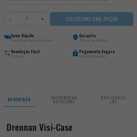
Quantidade
SELECCIONE UMA OPÇÃO
−
+
de
Visi-
Case
Envio Rápido
Garantia
Envios em até 24 horas
Oficial da Marca
Devolução Fácil
Pagamento Seguro
14 Dias
SSL Encriptado
INFORMAÇÃO
AVALIAÇÕES
DESCRIÇÃO
ADICIONAL
(0)
Drennan Visi-Case