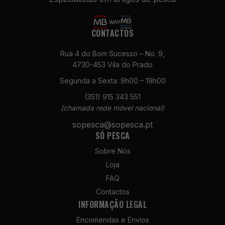
CONTACTOS
Rua 4 do Bom Sucesso – No. 9,
4730-453 Vila do Prado
Segunda a Sexta: 9h00 – 19h00
Necessários
(351) 915 343 551
Estes cookies
(chamada rede móvel nacional)
não são
opcionais. São
sopesca@sopesca.pt
necessários
SÓ PESCA
para o
Sobre Nós
funcionamento
do site.
Loja
FAQ
Contactos
Estatísticas
INFORMAÇÃO LEGAL
Para que
possamos
Encomendas e Envios