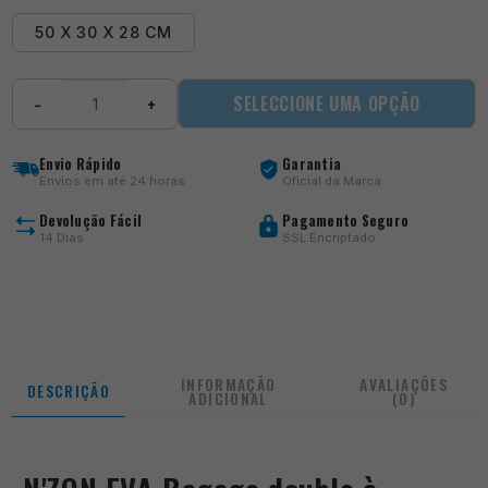
50 X 30 X 28 CM
Quantidade
SELECCIONE UMA OPÇÃO
−
+
de
N'ZON
EVA
Envio Rápido
Garantia
Bagage
Envios em até 24 horas
Oficial da Marca
double
à
Devolução Fácil
Pagamento Seguro
appats
14 Dias
SSL Encriptado
INFORMAÇÃO
AVALIAÇÕES
DESCRIÇÃO
ADICIONAL
(0)