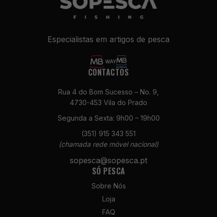
Especialistas em artigos de pesca
CONTACTOS
Rua 4 do Bom Sucesso – No. 9,
4730-453 Vila do Prado
Necessários
Segunda a Sexta: 9h00 – 19h00
Estes cookies
não são
(351) 915 343 551
opcionais. São
(chamada rede móvel nacional)
necessários
para o
sopesca@sopesca.pt
funcionamento
SÓ PESCA
do site.
Sobre Nós
Loja
Estatísticas
FAQ