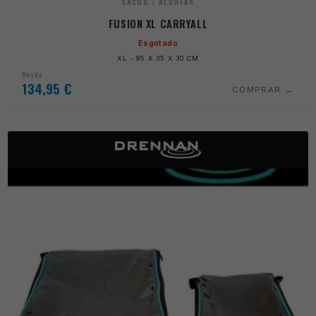
SACOS / ALCOFAS
FUSION XL CARRYALL
Esgotado
XL - 95 X 35 X 30 CM
Desde
134,95
€
COMPRAR