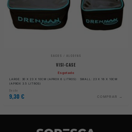
SACOS / ALCOFAS
VISI-CASE
Esgotado
LARGE: 30 X 23 X 10CM (APROX 6 LITROS) · SMALL: 23 X 16 X 10CM
(APROX 3.5 LITROS)
Desde
9,30
€
COMPRAR