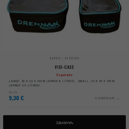
SACOS / ALCOFAS
VISI-CASE
Esgotado
LARGE: 30 X 23 X 10CM (APROX 6 LITROS) · SMALL: 23 X 16 X 10CM
(APROX 3.5 LITROS)
Desde
9,30
€
COMPRAR