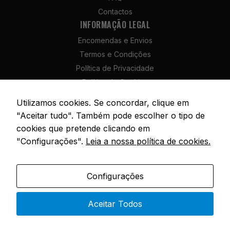
Para que
Contactos
possamos
INFORMAÇÃO LEGAL
melhorar a
funcionalidade
Encomendas e Envios
e a estrutura
Termos e Condições
do site, com
base na forma
Política de Privacidade
como é
Política de Cookies
utilizado.
Política de Devolução e Reembolso
Utilizamos cookies. Se concordar, clique em
Livro de Reclamações
"Aceitar tudo". Também pode escolher o tipo de
Experiência
cookies que pretende clicando em
Para que o
"Configurações".
Leia a nossa política de cookies.
nosso site
funcione da
melhor forma
© 2026 SóPesca. Todos os direitos reservados. | Site por
AM Digital
Agency
possível
Configurações
durante a sua
Portuguese
visita,
Aceitar Todos
necessitamos
de cookies. Se
recusar estes