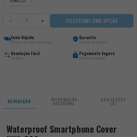
ÚNICO
Quantidade
SELECCIONE UMA OPÇÃO
−
+
de
Waterproof
Smartphone
Envio Rápido
Garantia
Cover
Envios em até 24 horas
Oficial da Marca
UWI-
008
Devolução Fácil
Pagamento Seguro
14 Dias
SSL Encriptado
INFORMAÇÃO
AVALIAÇÕES
DESCRIÇÃO
ADICIONAL
(0)
Waterproof Smartphone Cover