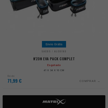
Envio Grátis
SACOS / ALCOFAS
N'ZON EVA PACK COMPLET
Esgotado
41 X 34 X 10 CM
Desde
71,99
€
COMPRAR