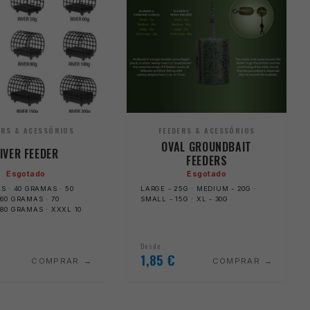
ERS & ACESSÓRIOS
FEEDERS & ACESSÓRIOS
OVAL GROUNDBAIT
IVER FEEDER
FEEDERS
Esgotado
Esgotado
S · 40 GRAMAS · 50
LARGE - 25G · MEDIUM - 20G ·
60 GRAMAS · 70
SMALL - 15G · XL - 30G
80 GRAMAS · XXXL 10
Desde
1,85
€
COMPRAR
COMPRAR