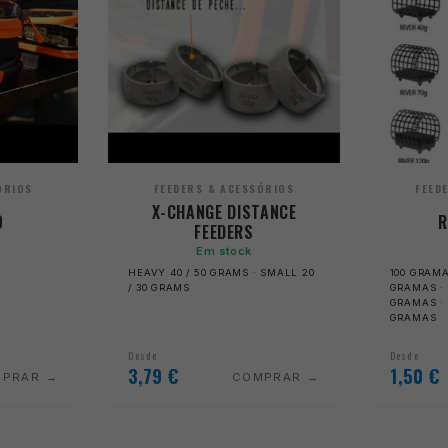
ÓRIOS
FEEDERS & ACESSÓRIOS
FEED
X-CHANGE DISTANCE
0
R
FEEDERS
Em stock
HEAVY 40 / 50 GRAMS · SMALL 20
100 GRAMA
/ 30 GRAMS
GRAMAS · 
GRAMAS · 
GRAMAS
Desde
Desde
3,79
€
1,50
€
MPRAR
COMPRAR