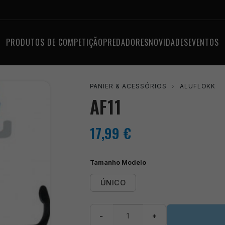
PRODUTOS DE COMPETIÇÃO
PREDADORES
NOVIDADES
EVENTOS
PANIER & ACESSÓRIOS
›
ALUFLOKK
AF11
17,99
€
Tamanho Modelo
ÚNICO
Quantidade
−
+
de