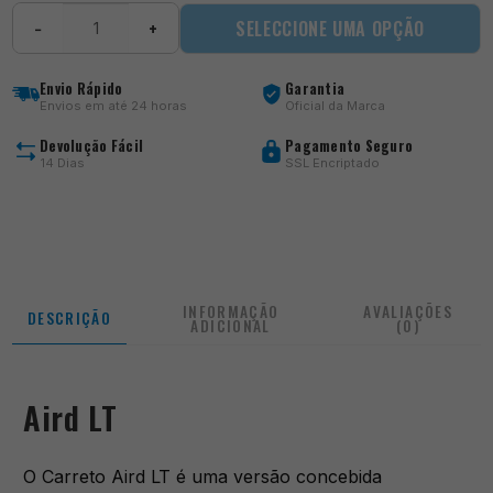
Quantidade
SELECCIONE UMA OPÇÃO
−
+
de
Aird
LT
Envio Rápido
Garantia
Envios em até 24 horas
Oficial da Marca
Devolução Fácil
Pagamento Seguro
14 Dias
SSL Encriptado
INFORMAÇÃO
AVALIAÇÕES
DESCRIÇÃO
ADICIONAL
(0)
Aird LT
O Carreto Aird LT é uma versão concebida