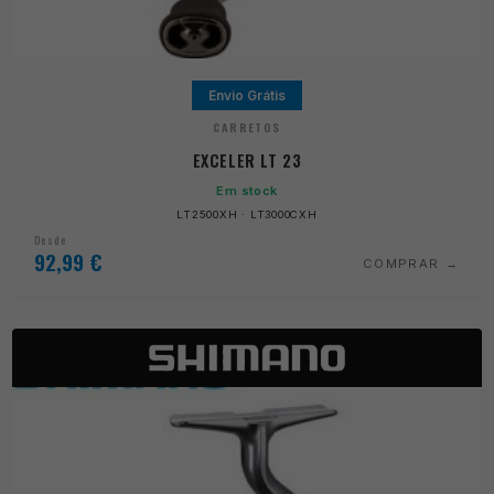
Envio Grátis
CARRETOS
EXCELER LT 23
Em stock
LT2500XH · LT3000CXH
Desde
92,99
€
COMPRAR