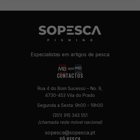
Especialistas em artigos de pesca
CONTACTOS
Necessários
Rua 4 do Bom Sucesso – No. 9,
Estes cookies
4730-453 Vila do Prado
não são
opcionais. São
Segunda a Sexta: 9h00 – 19h00
necessários
(351) 915 343 551
para o
funcionamento
(chamada rede móvel nacional)
do site.
sopesca@sopesca.pt
SÓ PESCA