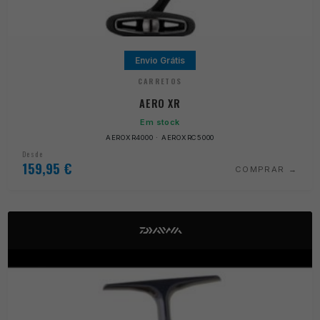
Envio Grátis
CARRETOS
AERO XR
Em stock
AEROXR4000 · AEROXRC5000
Desde
159,95
€
COMPRAR