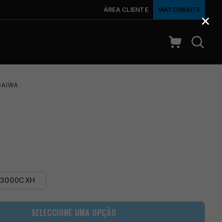
ÁREA CLIENTE
MATCHBAITS
×
DAIWA
T3000CXH
SELECCIONE UMA OPÇÃO