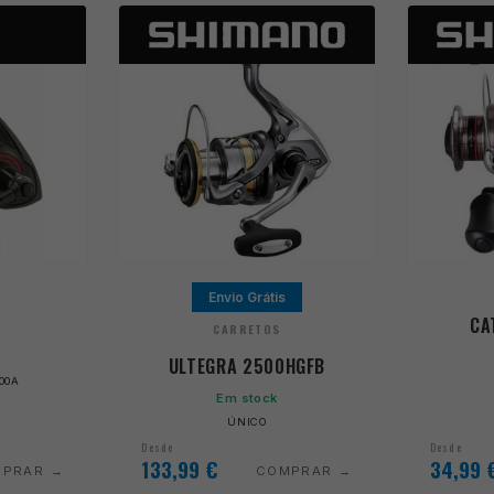
Envio Grátis
CA
CARRETOS
ULTEGRA 2500HGFB
000A
Em stock
ÚNICO
Desde
Desde
133,99
€
34,99
MPRAR
COMPRAR