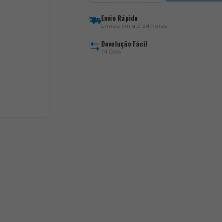
Crossfire
LT
Envio Rápido
Envios em até 24 horas
Devolução Fácil
14 Dias
)