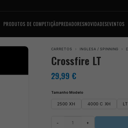
PRODUTOS DE COMPETIÇÃO
PREDADORES
NOVIDADES
EVENTOS
CARRETOS
›
INGLESA / SPINNING
›
Crossfire LT
29,99
€
Tamanho Modelo
2500 XH
4000 C XH
L
Quantidade
−
+
de