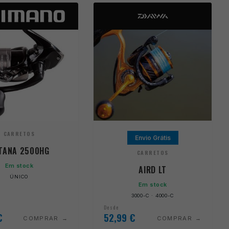
CARRETOS
Envio Grátis
TANA 2500HG
CARRETOS
Em stock
AIRD LT
ÚNICO
Em stock
3000-C · 4000-C
Desde
€
52,99
€
COMPRAR
COMPRAR