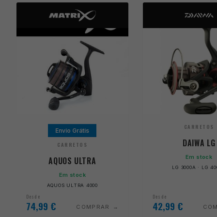
CARRETOS
Envio Grátis
DAIWA LG
CARRETOS
Em stock
AQUOS ULTRA
LG 3000A · LG 4
Em stock
AQUOS ULTRA 4000
Desde
Desde
74,99
€
42,99
€
COMPRAR
CO