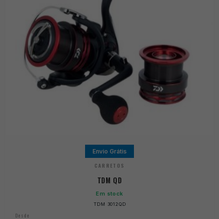
Envio Grátis
CARRETOS
TDM QD
Em stock
TDM 3012QD
Desde