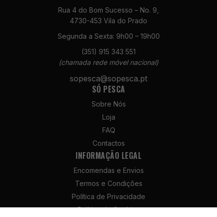
Rua 4 do Bom Sucesso – No. 9,
4730-453 Vila do Prado
Segunda a Sexta: 9h00 – 19h00
(351) 915 343 551
(chamada rede móvel nacional)
Necessários
Estes cookies
sopesca@sopesca.pt
não são
SÓ PESCA
opcionais. São
Sobre Nós
necessários
para o
Loja
funcionamento
FAQ
do site.
Contactos
INFORMAÇÃO LEGAL
Estatísticas
Encomendas e Envios
Para que
Termos e Condições
possamos
Política de Privacidade
melhorar a
funcionalidade
Política de Cookies