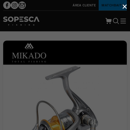
×
ÁREA CLIENTE
MATCHBAITS