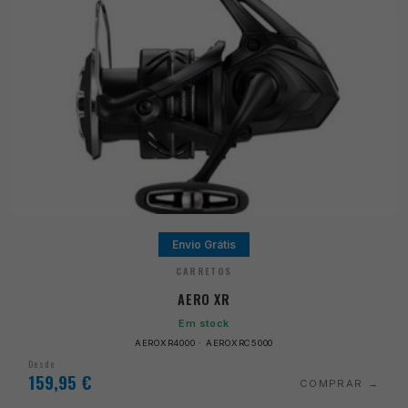
Envio Grátis
CARRETOS
AERO XR
Em stock
AEROXR4000 · AEROXRC5000
Desde
159,95
€
COMPRAR