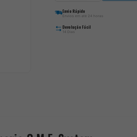
Aperio
Q.M.F.
Envio Rápido
System
Envios em até 24 horas
Devolução Fácil
14 Dias
)