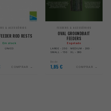
ERS & ACESSÓRIOS
FEEDERS & ACESSÓRIOS
OVAL GROUNDBAIT
FEEDER ROD RESTS
FEEDERS
Em stock
Esgotado
ÚNICO
LARGE - 25G · MEDIUM - 20G ·
SMALL - 15G · XL - 30G
Desde
€
1,85
€
COMPRAR
COMPRAR