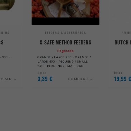
ÓRIOS
FEEDERS & ACESSÓRIOS
FEED
BS
X-SAFE METHOD FEEDERS
DUTCH 
Esgotado
 35G ·
GRANDE / LARGE 28G · GRANDE /
LARGE 45G · PEQUENO / SMALL
24G · PEQUENO / SMALL 36G
Desde
Desde
3,39
€
19,99
MPRAR
COMPRAR