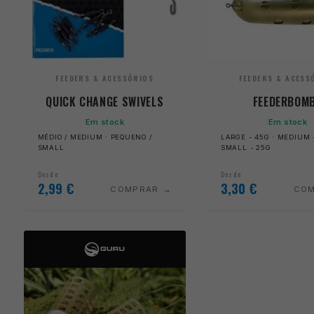
FEEDERS & ACESSÓRIOS
FEEDERS & ACESS
QUICK CHANGE SWIVELS
FEEDERBOM
Em stock
Em stock
MÉDIO / MEDIUM · PEQUENO /
LARGE - 45G · MEDIUM -
SMALL
SMALL - 25G
Desde
Desde
2,99
€
3,30
€
COMPRAR
CO