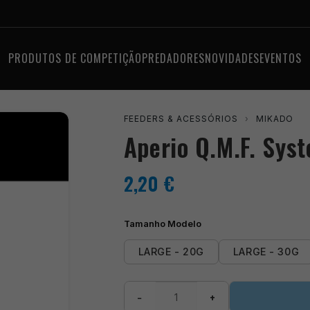
PRODUTOS DE COMPETIÇÃO
PREDADORES
NOVIDADES
EVENTOS
FEEDERS & ACESSÓRIOS
›
MIKADO
Aperio Q.M.F. Sys
2,20
€
Tamanho Modelo
LARGE - 20G
LARGE - 30G
Quantidade
−
+
de