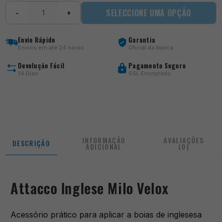
Quantidade
SELECCIONE UMA OPÇÃO
−
+
de
Attacco
Inglese
Envio Rápido
Garantia
Velox
Envios em até 24 horas
Oficial da Marca
Devolução Fácil
Pagamento Seguro
14 Dias
SSL Encriptado
INFORMAÇÃO
AVALIAÇÕES
DESCRIÇÃO
ADICIONAL
(0)
Attacco Inglese Milo Velox
Acessório prático para aplicar a boias de inglesesa