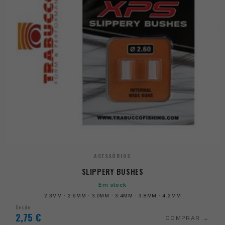
ACESSÓRIOS
SLIPPERY BUSHES
Em stock
2.3MM · 2.6MM · 3.0MM · 3.4MM · 3.8MM · 4.2MM
Desde
2,75
€
COMPRAR