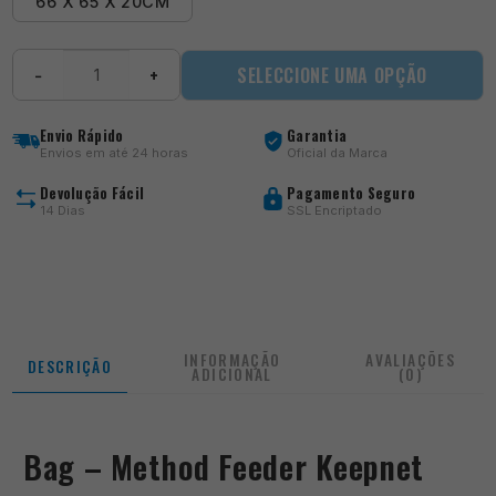
66 X 65 X 20CM
Quantidade
SELECCIONE UMA OPÇÃO
−
+
de
Bag
-
Envio Rápido
Garantia
Method
Envios em até 24 horas
Oficial da Marca
Feeder
Keepnet
Devolução Fácil
Pagamento Seguro
14 Dias
SSL Encriptado
INFORMAÇÃO
AVALIAÇÕES
DESCRIÇÃO
ADICIONAL
(0)
Bag – Method Feeder Keepnet