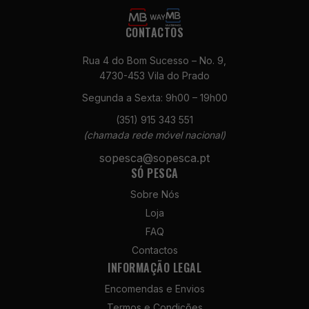
CONTACTOS
Rua 4 do Bom Sucesso – No. 9,
4730-453 Vila do Prado
Segunda a Sexta: 9h00 – 19h00
Necessários
(351) 915 343 551
Estes cookies
(chamada rede móvel nacional)
não são
sopesca@sopesca.pt
opcionais. São
SÓ PESCA
necessários
para o
Sobre Nós
funcionamento
Loja
do site.
FAQ
Contactos
Estatísticas
INFORMAÇÃO LEGAL
Para que
Encomendas e Envios
possamos
melhorar a
Termos e Condições