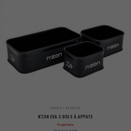
SACOS / ALCOFAS
N'ZON EVA 3 BOLS À APPATS
Esgotado
32 X 17 X 8 CM