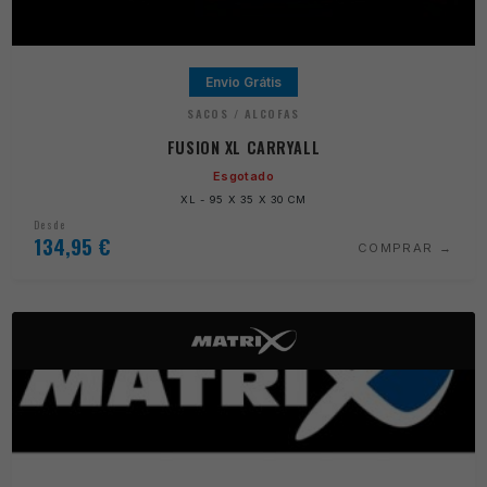
Envio Grátis
SACOS / ALCOFAS
FUSION XL CARRYALL
Esgotado
XL - 95 X 35 X 30 CM
Desde
134,95
€
COMPRAR