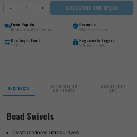
Quantidade
SELECCIONE UMA OPÇÃO
−
+
de
Bead
Swivels
Envio Rápido
Garantia
Envios em até 24 horas
Oficial da Marca
Devolução Fácil
Pagamento Seguro
14 Dias
SSL Encriptado
INFORMAÇÃO
AVALIAÇÕES
DESCRIÇÃO
ADICIONAL
(0)
Bead Swivels
Destorcedores ultraduráveis