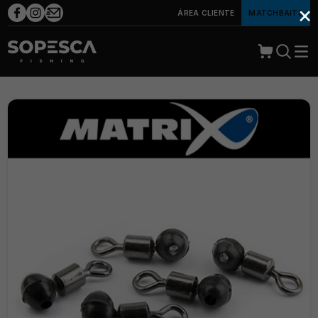
×
ÁREA CLIENTE
MATCHBAITS