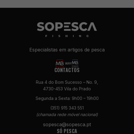
Especialistas em artigos de pesca
CONTACTOS
Necessários
Rua 4 do Bom Sucesso – No. 9,
Estes cookies
4730-453 Vila do Prado
não são
opcionais. São
Segunda a Sexta: 9h00 – 19h00
necessários
(351) 915 343 551
para o
(chamada rede móvel nacional)
funcionamento
do site.
sopesca@sopesca.pt
SÓ PESCA