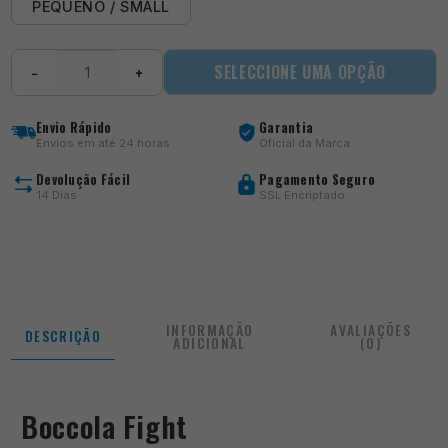
PEQUENO / SMALL
Quantidade
SELECCIONE UMA OPÇÃO
−
+
de
Boccola
Fight
Envio Rápido
Garantia
Envios em até 24 horas
Oficial da Marca
Devolução Fácil
Pagamento Seguro
14 Dias
SSL Encriptado
INFORMAÇÃO
AVALIAÇÕES
DESCRIÇÃO
ADICIONAL
(0)
Boccola Fight