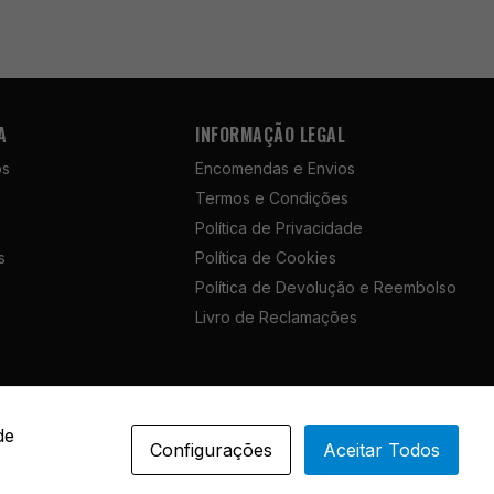
A
INFORMAÇÃO LEGAL
ós
Encomendas e Envios
Termos e Condições
Política de Privacidade
s
Política de Cookies
Política de Devolução e Reembolso
Livro de Reclamações
Portuguese
de
Configurações
Aceitar Todos