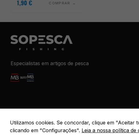
1,90
€
COMPRAR
Especialistas em artigos de pesca
© 2026 S
Utilizamos cookies. Se concordar, clique em "Aceitar
clicando em "Configurações".
Leia a nossa política de 