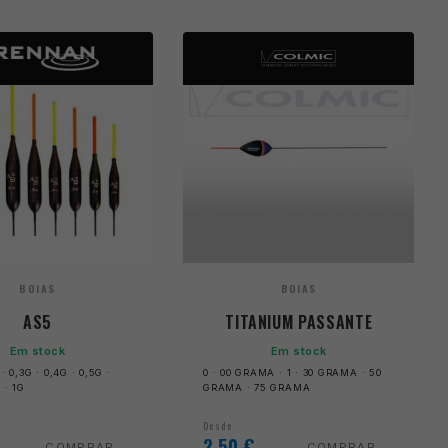
BOIAS
BOIAS
AS5
TITANIUM PASSANTE
Em stock
Em stock
 · 0,3G · 0,4G · 0,5G ·
0 · 00 GRAMA · 1 · 30 GRAMA · 50
 · 1G
GRAMA · 75 GRAMA
Desde
2,50
€
COMPRAR
COMPRAR