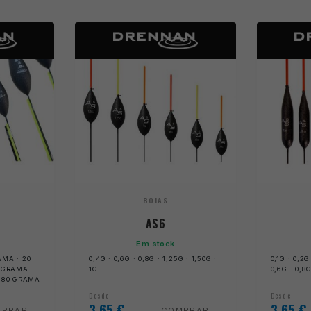
BOIAS
AS6
Em stock
RAMA · 20
0,4G · 0,6G · 0,8G · 1,25G · 1,50G ·
0,1G · 0,2G
 GRAMA ·
1G
0,6G · 0,8G
· 80 GRAMA
Desde
Desde
3,65
€
3,65
€
MPRAR
COMPRAR