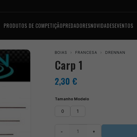
PRODUTOS DE COMPETIÇÃO
PREDADORES
NOVIDADES
EVENTOS
BOIAS
›
FRANCESA
›
DRENNAN
Carp 1
2,30
€
Tamanho Modelo
0
1
Quantidade
−
+
de