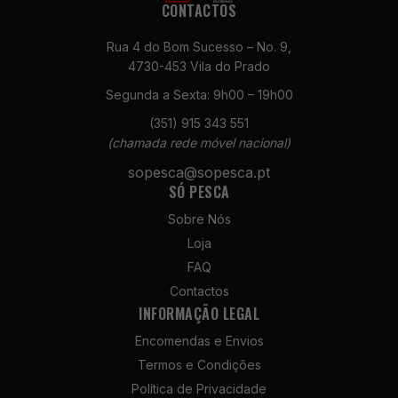
CONTACTOS
Rua 4 do Bom Sucesso – No. 9,
4730-453 Vila do Prado
Segunda a Sexta: 9h00 – 19h00
(351) 915 343 551
Necessários
(chamada rede móvel nacional)
Estes cookies
sopesca@sopesca.pt
não são
SÓ PESCA
opcionais. São
necessários
Sobre Nós
para o
Loja
funcionamento
do site.
FAQ
Contactos
INFORMAÇÃO LEGAL
Estatísticas
Encomendas e Envios
Para que
possamos
Termos e Condições
melhorar a
Política de Privacidade
funcionalidade