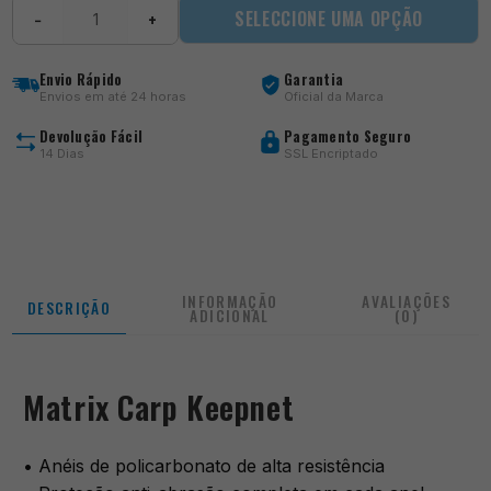
Quantidade
SELECCIONE UMA OPÇÃO
−
+
de
Carp
Keepnet
Envio Rápido
Garantia
Envios em até 24 horas
Oficial da Marca
Devolução Fácil
Pagamento Seguro
14 Dias
SSL Encriptado
INFORMAÇÃO
AVALIAÇÕES
DESCRIÇÃO
ADICIONAL
(0)
Matrix Carp Keepnet
• Anéis de policarbonato de alta resistência