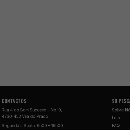
CONTACTOS
SÓ PESC
Rua 4 do Bom Sucesso – No. 9,
Sobre N
4730-453 Vila do Prado
Loja
Segunda a Sexta: 9h00 – 19h00
FAQ