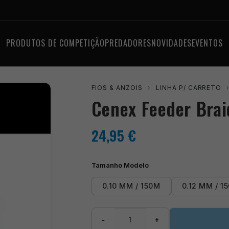
PRODUTOS DE COMPETIÇÃO
PREDADORES
NOVIDADES
EVENTOS
FIOS & ANZOIS
›
LINHA P/ CARRETO
Cenex Feeder Brai
24,95
€
Tamanho Modelo
0.10 MM / 150M
0.12 MM / 1
Quantidade
−
+
de