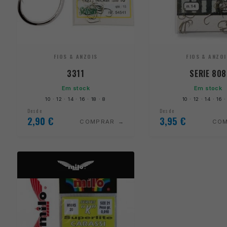
FIOS & ANZOIS
FIOS & ANZOI
3311
SERIE 808
Em stock
Em stock
10 · 12 · 14 · 16 · 18 · 8
10 · 12 · 14 · 16 ·
Desde
Desde
2,90
€
3,95
€
COMPRAR
CO