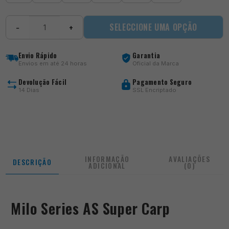
Quantidade
SELECCIONE UMA OPÇÃO
−
+
de
Series
AS
Envio Rápido
Garantia
Super
Envios em até 24 horas
Oficial da Marca
Carp
Devolução Fácil
Pagamento Seguro
14 Dias
SSL Encriptado
INFORMAÇÃO
AVALIAÇÕES
DESCRIÇÃO
ADICIONAL
(0)
Milo Series AS Super Carp