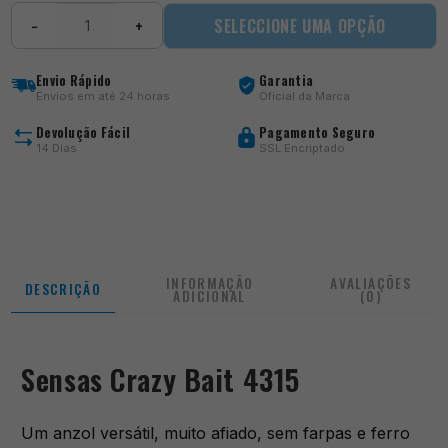
Quantidade
SELECCIONE UMA OPÇÃO
−
+
de
Crazy
Bait
Envio Rápido
Garantia
4315
Envios em até 24 horas
Oficial da Marca
Devolução Fácil
Pagamento Seguro
14 Dias
SSL Encriptado
INFORMAÇÃO
AVALIAÇÕES
DESCRIÇÃO
ADICIONAL
(0)
Sensas Crazy Bait 4315
Um anzol versátil, muito afiado, sem farpas e ferro