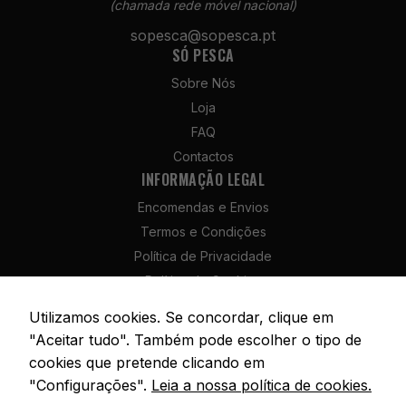
(chamada rede móvel nacional)
sopesca@sopesca.pt
SÓ PESCA
Necessários
Sobre Nós
Estes cookies
não são
Loja
opcionais. São
FAQ
necessários
Contactos
para o
INFORMAÇÃO LEGAL
funcionamento
do site.
Encomendas e Envios
Termos e Condições
Política de Privacidade
Estatísticas
Para que
Política de Cookies
possamos
Política de Devolução e Reembolso
melhorar a
Utilizamos cookies. Se concordar, clique em
Livro de Reclamações
funcionalidade
"Aceitar tudo". Também pode escolher o tipo de
e a estrutura
cookies que pretende clicando em
do site, com
"Configurações".
Leia a nossa política de cookies.
base na forma
como é