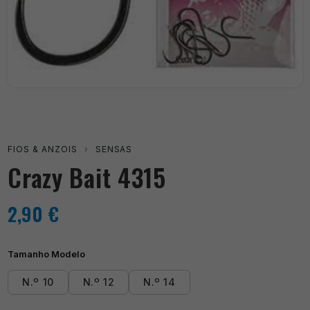
FIOS & ANZOIS
›
SENSAS
Crazy Bait 4315
2,90
€
Tamanho Modelo
N.º 10
N.º 12
N.º 14