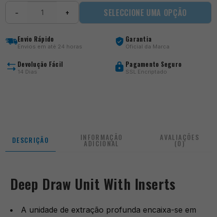
Quantidade
SELECCIONE UMA OPÇÃO
−
+
de
Deep
Draw
Envio Rápido
Garantia
Unit
Envios em até 24 horas
Oficial da Marca
With
Inserts
Devolução Fácil
Pagamento Seguro
14 Dias
SSL Encriptado
INFORMAÇÃO
AVALIAÇÕES
DESCRIÇÃO
ADICIONAL
(0)
Deep Draw Unit With Inserts
A unidade de extração profunda encaixa-se em