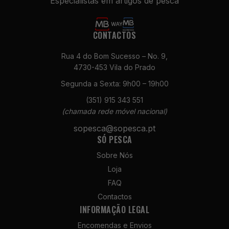
Especialistas em artigos de pesca
CONTACTOS
Rua 4 do Bom Sucesso – No. 9,
4730-453 Vila do Prado
Segunda a Sexta: 9h00 – 19h00
Necessários
(351) 915 343 551
Estes cookies
(chamada rede móvel nacional)
não são
opcionais. São
sopesca@sopesca.pt
necessários
SÓ PESCA
para o
funcionamento
Sobre Nós
do site.
Loja
FAQ
Contactos
Estatísticas
INFORMAÇÃO LEGAL
Para que
possamos
Encomendas e Envios