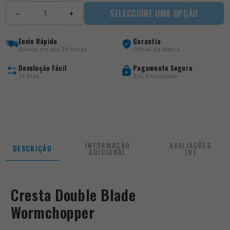
Quantidade
SELECCIONE UMA OPÇÃO
−
+
de
Double
Blade
Envio Rápido
Garantia
Wormchopper
Envios em até 24 horas
Oficial da Marca
Devolução Fácil
Pagamento Seguro
14 Dias
SSL Encriptado
INFORMAÇÃO
AVALIAÇÕES
DESCRIÇÃO
ADICIONAL
(0)
Cresta Double Blade
Wormchopper