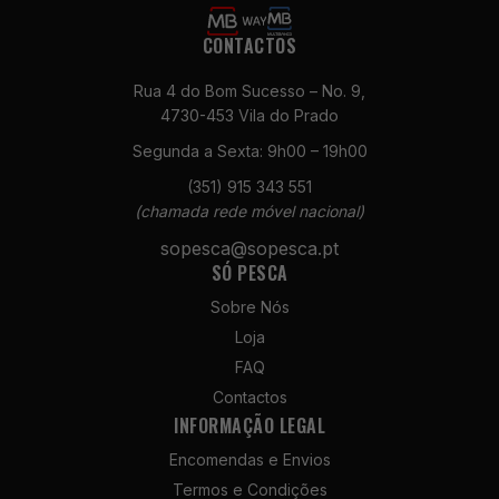
CONTACTOS
Rua 4 do Bom Sucesso – No. 9,
4730-453 Vila do Prado
Segunda a Sexta: 9h00 – 19h00
Necessários
(351) 915 343 551
Estes cookies
(chamada rede móvel nacional)
não são
sopesca@sopesca.pt
opcionais. São
SÓ PESCA
necessários
para o
Sobre Nós
funcionamento
Loja
do site.
FAQ
Contactos
Estatísticas
INFORMAÇÃO LEGAL
Para que
Encomendas e Envios
possamos
melhorar a
Termos e Condições