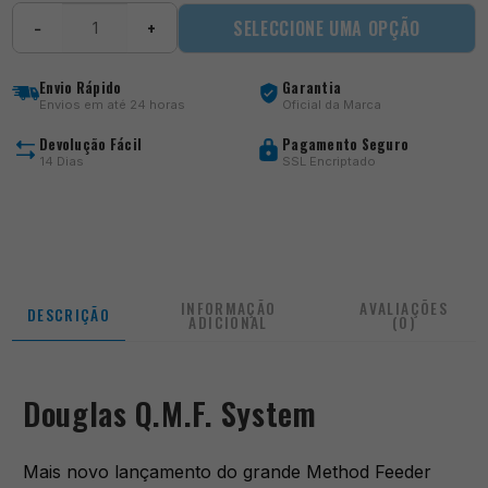
Quantidade
SELECCIONE UMA OPÇÃO
−
+
de
Douglas
Q.M.F.
Envio Rápido
Garantia
System
Envios em até 24 horas
Oficial da Marca
Devolução Fácil
Pagamento Seguro
14 Dias
SSL Encriptado
INFORMAÇÃO
AVALIAÇÕES
DESCRIÇÃO
ADICIONAL
(0)
Douglas Q.M.F. System
Mais novo lançamento do grande Method Feeder