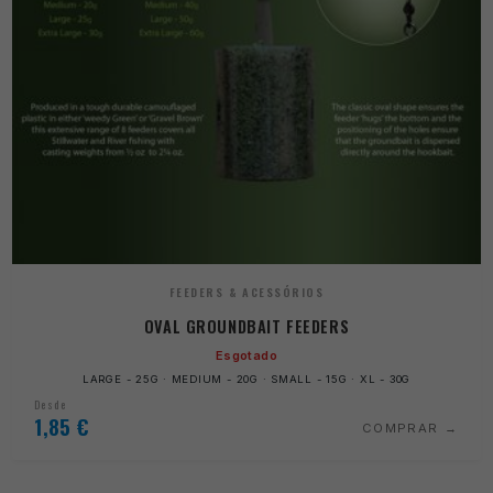
FEEDERS & ACESSÓRIOS
OVAL GROUNDBAIT FEEDERS
Esgotado
LARGE - 25G · MEDIUM - 20G · SMALL - 15G · XL - 30G
Desde
1,85
€
COMPRAR