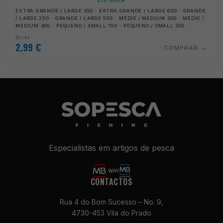
Em stock
EXTRA GRANDE / LARGE 30G · EXTRA GRANDE / LARGE 60G · GRANDE
/ LARGE 25G · GRANDE / LARGE 50G · MÉDIO / MEDIUM 20G · MÉDIO /
MEDIUM 40G · PEQUENO / SMALL 15G · PEQUENO / SMALL 30G
Desde
2,99
€
COMPRAR
Especialistas em artigos de pesca
CONTACTOS
Rua 4 do Bom Sucesso – No. 9,
4730-453 Vila do Prado