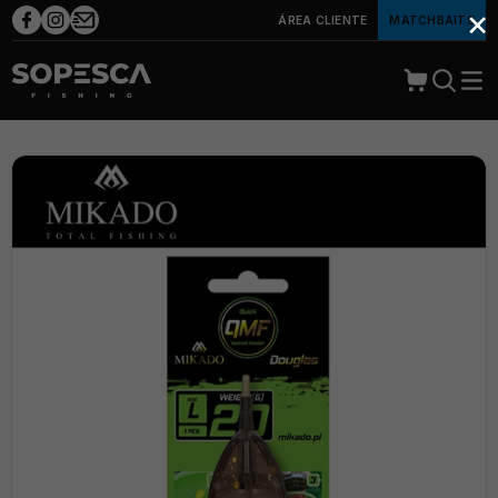
×
ÁREA CLIENTE
MATCHBAITS