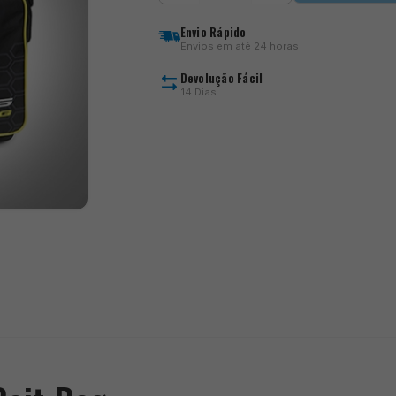
Ethos
Tackle
Envio Rápido
and
Envios em até 24 horas
Bait
Bag
Devolução Fácil
14 Dias
)