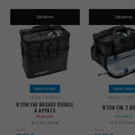
Envio Grátis
Envio Grátis
SACOS / ALCOFAS
SACOS / ALCO
N'ZON EVA BAGAGE DOUBLE
N'ZON EVA 2 B
À APPATS
Esgotado
Em stock
50 X 30 X 28 CM
37 X 26 X 12 
Desde
Desde