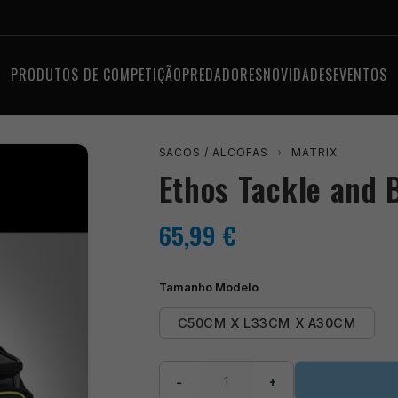
PRODUTOS DE COMPETIÇÃO
PREDADORES
NOVIDADES
EVENTOS
SACOS / ALCOFAS
›
MATRIX
Ethos Tackle and 
65,99
€
Tamanho Modelo
C50CM X L33CM X A30CM
Quantidade
−
+
de