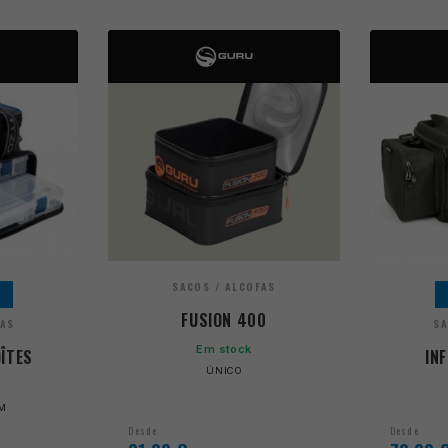
SACOS / ALCOFAS
FUSION 400
FAS
SA
Em stock
OÎTES
IN
ÚNICO
CM
Desde
Desde