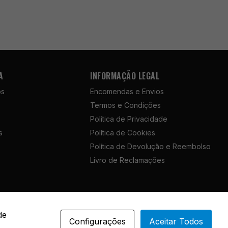
A
INFORMAÇÃO LEGAL
ós
Encomendas e Envios
Termos e Condições
Política de Privacidade
s
Política de Cookies
Política de Devolução e Reembolso
Livro de Reclamações
Portuguese
de
Configurações
Aceitar Todos