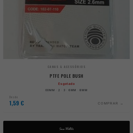
CANAS & ACESSÓRIOS
PTFE POLE BUSH
Esgotado
00MM · 2 · 3 · 6MM · 8MM
Desde
1,59
€
COMPRAR