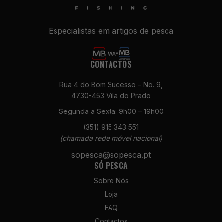
possamos
melhorar a
funcionalidade
Especialistas em artigos de pesca
e a estrutura
do site, com
base na forma
CONTACTOS
como é
utilizado.
Rua 4 do Bom Sucesso – No. 9,
4730-453 Vila do Prado
Experiência
Segunda a Sexta: 9h00 – 19h00
Para que o
(351) 915 343 551
nosso site
(chamada rede móvel nacional)
funcione da
melhor forma
sopesca@sopesca.pt
possível
SÓ PESCA
durante a sua
visita,
Sobre Nós
necessitamos
Loja
de cookies. Se
FAQ
recusar estes
cookies,
Contactos