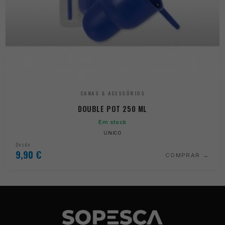
CANAS & ACESSÓRIOS
Necessários
DOUBLE POT 250 ML
Estes cookies
Em stock
não são
ÚNICO
opcionais. São
Desde
necessários
9,90
€
COMPRAR
para o
funcionamento
do site.
Estatísticas
Para que