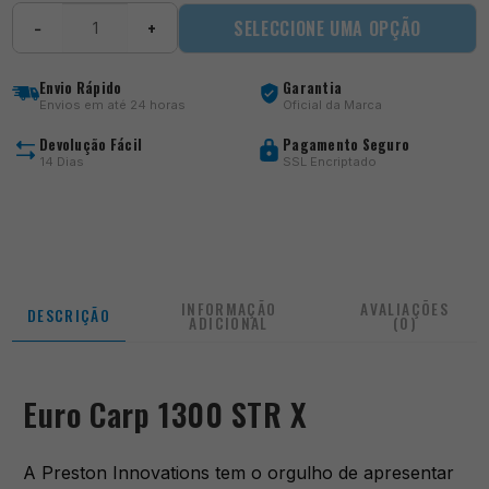
Quantidade
SELECCIONE UMA OPÇÃO
−
+
de
Euro
Carp
Envio Rápido
Garantia
1300
Envios em até 24 horas
Oficial da Marca
STR
X
Devolução Fácil
Pagamento Seguro
14 Dias
SSL Encriptado
INFORMAÇÃO
AVALIAÇÕES
DESCRIÇÃO
ADICIONAL
(0)
Euro Carp 1300 STR X
A Preston Innovations tem o orgulho de apresentar