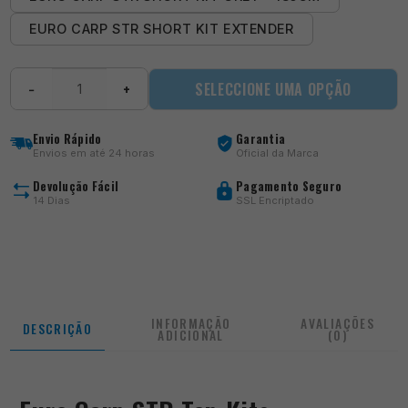
EURO CARP STR SHORT KIT EXTENDER
Quantidade
SELECCIONE UMA OPÇÃO
−
+
de
Euro
Carp
Envio Rápido
Garantia
STR
Envios em até 24 horas
Oficial da Marca
Top
Kits
Devolução Fácil
Pagamento Seguro
14 Dias
SSL Encriptado
INFORMAÇÃO
AVALIAÇÕES
DESCRIÇÃO
ADICIONAL
(0)