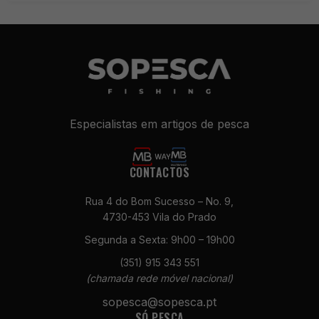
Necessários
Estes cookies
não são
opcionais. São
necessários
para o
funcionamento
Especialistas em artigos de pesca
do site.
CONTACTOS
Estatísticas
Para que
Rua 4 do Bom Sucesso – No. 9,
possamos
4730-453 Vila do Prado
melhorar a
funcionalidade
Segunda a Sexta: 9h00 – 19h00
e a estrutura
(351) 915 343 551
do site, com
(chamada rede móvel nacional)
base na forma
como é
sopesca@sopesca.pt
utilizado.
SÓ PESCA