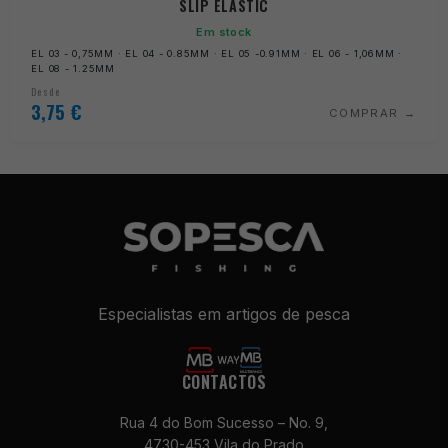
SLIP ELASTIC
Em stock
EL 03 - 0,75MM · EL 04 - 0.85MM · EL 05 -0.91MM · EL 06 - 1,06MM ·
EL 08 - 1.25MM
Desde
3,75
€
COMPRAR
Especialistas em artigos de pesca
CONTACTOS
Rua 4 do Bom Sucesso – No. 9,
4730-453 Vila do Prado