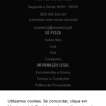
Segunda a Sexta: 9h00 – 19h00
(351) 915 343 551
(chamada rede móvel nacional)
Necessários
sopesca@sopesca.pt
SÓ PESCA
Estes cookies
não são
Sobre Nós
opcionais. São
Loja
necessários
para o
FAQ
funcionamento
Contactos
do site.
INFORMAÇÃO LEGAL
Encomendas e Envios
Estatísticas
Termos e Condições
Para que
Política de Privacidade
possamos
melhorar a
Política de Cookies
funcionalidade
Política de Devolução e Reembolso
e a estrutura
Utilizamos cookies. Se concordar, clique em
Livro de Reclamações
do site, com