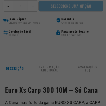
Quantidade
SELECCIONE UMA OPÇÃO
−
+
de
Euro
Xs
Envio Rápido
Garantia
Carp
Envios em até 24 horas
Oficial da Marca
300
Devolução Fácil
Pagamento Seguro
14 Dias
SSL Encriptado
INFORMAÇÃO
AVALIAÇÕES
DESCRIÇÃO
ADICIONAL
(0)
Euro Xs Carp 300 10M –
Só Cana
A Cana mais forte da gama EURO XS CARP, a CARP