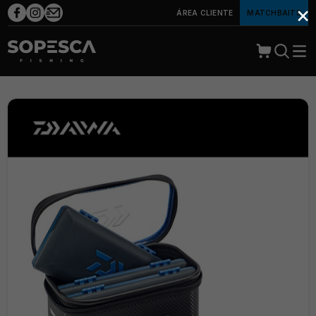
×
ÁREA CLIENTE
MATCHBAITS