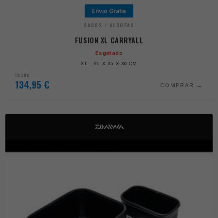
Envio Grátis
SACOS / ALCOFAS
FUSION XL CARRYALL
Esgotado
XL - 95 X 35 X 30 CM
Desde
134,95
€
COMPRAR