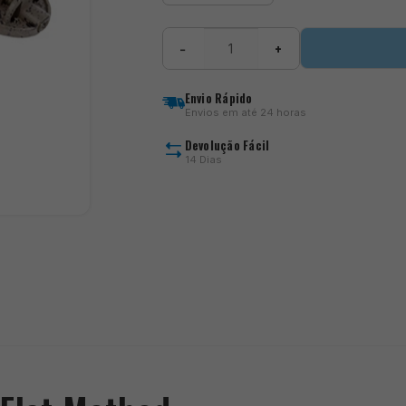
Quantidade
−
+
de
ICS
In-
Envio Rápido
Line
Envios em até 24 horas
Dura
Flat
Devolução Fácil
Method
14 Dias
)