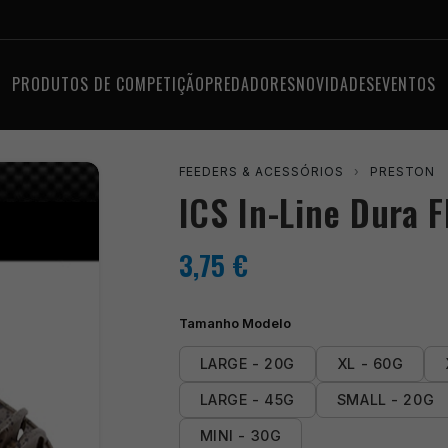
PRODUTOS DE COMPETIÇÃO
PREDADORES
NOVIDADES
EVENTOS
FEEDERS & ACESSÓRIOS
›
PRESTON
ICS In-Line Dura 
3,75
€
Tamanho Modelo
LARGE - 20G
XL - 60G
LARGE - 45G
SMALL - 20G
MINI - 30G